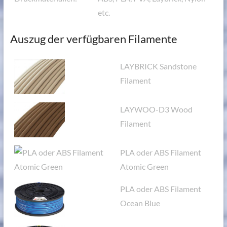
etc.
Auszug der verfügbaren Filamente
LAYBRICK Sandstone
Filament
LAYWOO-D3 Wood
Filament
PLA oder ABS Filament
Atomic Green
PLA oder ABS Filament
Ocean Blue