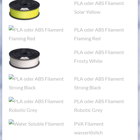
PLA oder ABS Filament
Solar Yellow
PLA oder ABS Filament
Flaming Red
PLA oder ABS Filament
Frosty White
PLA oder ABS Filament
Strong Black
PLA oder ABS Filament
Robotic Grey
PVA Filament
wasserlöslich