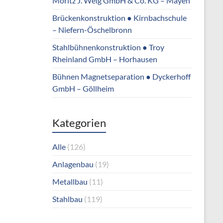
Moritz J. Weig GmbH & Co. KG – Mayen
Brückenkonstruktion ● Kirnbachschule
– Niefern-Öschelbronn
Stahlbühnenkonstruktion ● Troy
Rheinland GmbH – Horhausen
Bühnen Magnetseparation ● Dyckerhoff
GmbH – Göllheim
Kategorien
Alle
(126)
Anlagenbau
(19)
Metallbau
(11)
Stahlbau
(119)